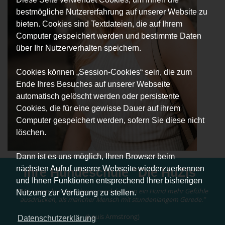
bestmögliche Nutzererfahrung auf unserer Website zu
bieten. Cookies sind Textdateien, die auf Ihrem
Computer gespeichert werden und bestimmte Daten
über Ihr Nutzerverhalten speichern.
Cookies können „Session-Cookies“ sein, die zum
Ende Ihres Besuches auf unserer Webseite
automatisch gelöscht werden oder persistente
Cookies, die für eine gewisse Dauer auf ihrem
Computer gespeichert werden, sofern Sie diese nicht
löschen.
Dann ist es uns möglich, Ihren Browser beim
nächsten Aufruf unserer Webseite wiederzuerkennen
Ihre Hundeschule "Die HuZis"
und Ihnen Funktionen entsprechend Ihrer bisherigen
“
Mit einem kurzen Schwanzwedeln kann ein Hund mehr Gefühle
Nutzung zur Verfügung zu stellen.
ausdrücken, als mancher Mensch mit stundenlangem Gerede.”
(Louis Armstrong)
Datenschutzerklärung